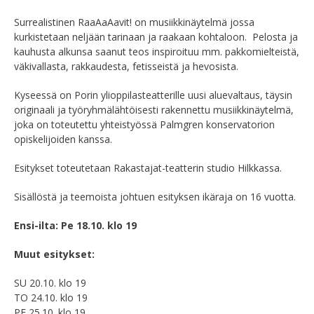
Surrealistinen RaaAaAavit! on musiikkinäytelmä jossa
kurkistetaan neljään tarinaan ja raakaan kohtaloon. Pelosta ja
kauhusta alkunsa saanut teos inspiroituu mm. pakkomielteistä,
väkivallasta, rakkaudesta, fetisseistä ja hevosista.
Kyseessä on Porin ylioppilasteatterille uusi aluevaltaus, täysin
originaali ja työryhmälähtöisesti rakennettu musiikkinäytelmä,
joka on toteutettu yhteistyössä Palmgren konservatorion
opiskelijoiden kanssa.
Esitykset toteutetaan Rakastajat-teatterin studio Hilkkassa.
Sisällöstä ja teemoista johtuen esityksen ikäraja on 16 vuotta.
Ensi-ilta: Pe 18.10. klo 19
Muut esitykset:
SU 20.10. klo 19
TO 24.10. klo 19
PE 25.10. klo 19