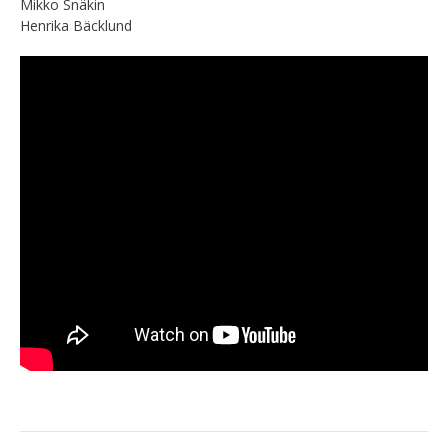
Mikko Snäkin
Henrika Bäcklund