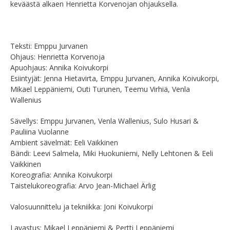
keväästä alkaen Henrietta Korvenojan ohjauksella.
Teksti: Emppu Jurvanen
Ohjaus: Henrietta Korvenoja
Apuohjaus: Annika Koivukorpi
Esiintyjät: Jenna Hietavirta, Emppu Jurvanen, Annika Koivukorpi,
Mikael Leppäniemi, Outi Turunen, Teemu Virhiä, Venla
Wallenius
Sävellys: Emppu Jurvanen, Venla Wallenius, Sulo Husari &
Pauliina Vuolanne
Ambient sävelmät: Eeli Vaikkinen
Bändi:
Leevi Salmela,
Miki Huokuniemi, Nelly Lehtonen & Eeli
Vaikkinen
Koreografia: Annika Koivukorpi
Taistelukoreografia: Arvo Jean-Michael Ärlig
Valosuunnittelu ja tekniikka: Joni Koivukorpi
Lavastus: Mikael Leppäniemi & Pertti Leppäniemi