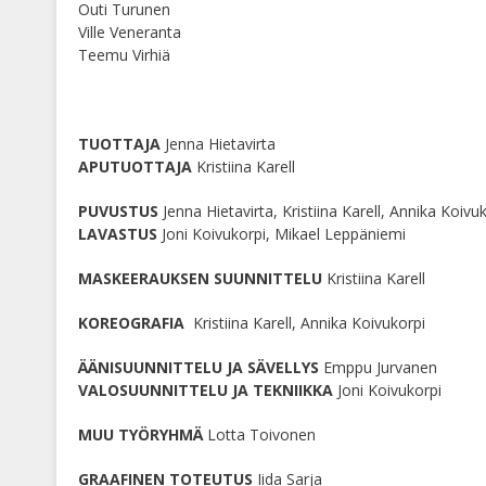
Outi Turunen
Ville Veneranta
Teemu Virhiä
TUOTTAJA
Jenna Hietavirta
APUTUOTTAJA
Kristiina Karell
PUVUSTUS
Jenna Hietavirta, Kristiina Karell, Annika Koivu
LAVASTUS
Joni Koivukorpi, Mikael Leppäniemi
MASKEERAUKSEN SUUNNITTELU
Kristiina Karell
KOREOGRAFIA
Kristiina Karell, Annika Koivukorpi
ÄÄNISUUNNITTELU JA SÄVELLYS
Emppu Jurvanen
VALOSUUNNITTELU JA TEKNIIKKA
Joni Koivukorpi
MUU TYÖRYHMÄ
Lotta Toivonen
GRAAFINEN TOTEUTUS
Iida Sarja