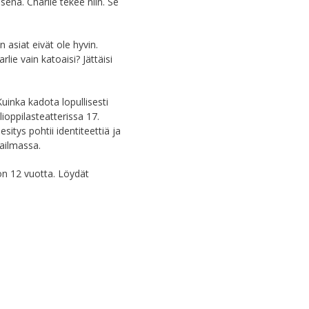
senä. Charlie tekee niin. Se
en asiat eivät ole hyvin.
lie vain katoaisi? Jättäisi
uinka kadota lopullisesti
lioppilasteatterissa 17.
sitys pohtii identiteettiä ja
ailmassa.
on 12 vuotta. Löydät