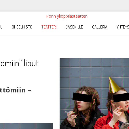
VU
OHJELMISTO
TEATTERI
JÄSENILLE
GALLERIA
YHTEYS
tömiin” liput
ettömiin –