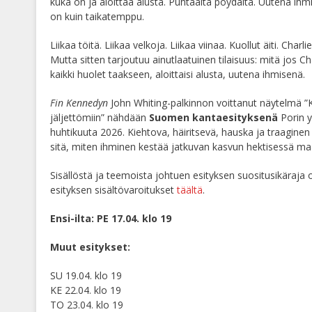
kuka on ja aloittaa alusta. Puhtaalta pöydältä. Uutena ihmi
on kuin taikatemppu.
Liikaa töitä. Liikaa velkoja. Liikaa viinaa. Kuollut äiti. Charli
Mutta sitten tarjoutuu ainutlaatuinen tilaisuus: mitä jos Char
kaikki huolet taakseen, aloittaisi alusta, uutena ihmisenä.
Fin Kennedyn
John Whiting-palkinnon voittanut näytelmä ”K
jäljettömiin” nähdään
Suomen kantaesityksenä
Porin y
huhtikuuta 2026. Kiehtova, häiritsevä, hauska ja traaginen e
sitä, miten ihminen kestää jatkuvan kasvun hektisessä ma
Sisällöstä ja teemoista johtuen esityksen suositusikäraja 
esityksen sisältövaroitukset
täältä
.
Ensi-ilta: PE 17.04. klo 19
Muut esitykset:
SU
19.04. klo 19
KE 22.04. klo 19
TO 23.04. klo 19