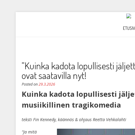
ETUSI
”Kuinka kadota lopullisesti jäljet
ovat saatavilla nyt!
Posted on
29.3.2026
Kuinka kadota lopullisesti jälj
musiikillinen tragikomedia
teksti Fin Kennedy, käännös & ohjaus Reetta Vehkalahti
“Ja mitä