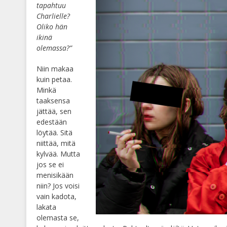
tapahtuu
Charlielle?
Oliko hän
ikinä
olemassa?”
Niin makaa
kuin petaa.
Minkä
taaksensa
jättää, sen
edestään
löytää. Sitä
niittää, mitä
kylvää. Mutta
jos se ei
menisikään
niin? Jos voisi
vain kadota,
lakata
olemasta se,